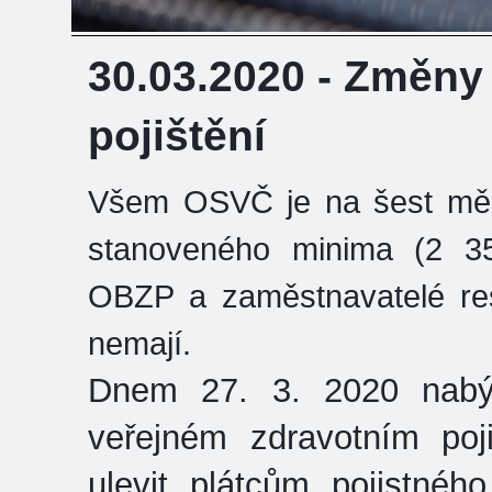
30.03.2020 - Změny 
pojištění
Všem OSVČ je na šest měs
stanoveného minima (2 352
OBZP a zaměstnavatelé res
nemají.
Dnem 27. 3. 2020 nabý
veřejném zdravotním poji
ulevit plátcům pojistné