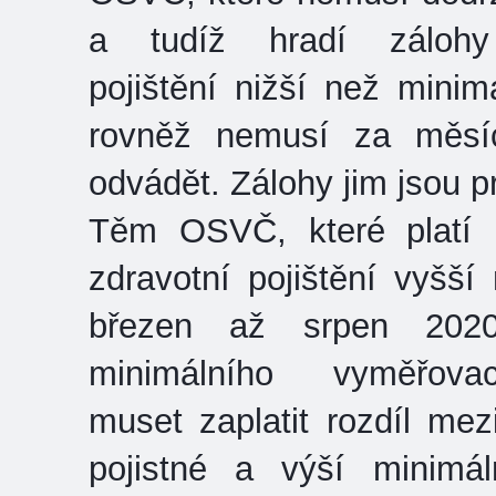
a tudíž hradí zálohy
pojištění nižší než mini
rovněž nemusí za měsí
odvádět. Zálohy jim jsou p
Těm OSVČ, které platí 
zdravotní pojištění vyšší
březen až srpen 2020
minimálního vyměřov
muset zaplatit rozdíl me
pojistné a výší minimá