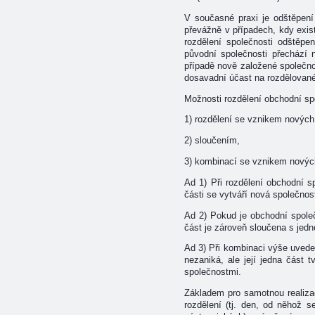
V současné praxi je odštěpení
převážně v případech, kdy exist
rozdělení společnosti odštěpe
původní společnosti přechází n
případě nově založené společnos
dosavadní účast na rozdělované
Možnosti rozdělení obchodní sp
1) rozdělení se vznikem nových
2) sloučením,
3) kombinací se vznikem novýc
Ad 1) Při rozdělení obchodní 
části se vytváří nová společnos
Ad 2) Pokud je obchodní spole
část je zároveň sloučena s jedno
Ad 3) Při kombinaci výše uvede
nezaniká, ale její jedna část 
společnostmi.
Základem pro samotnou realizac
rozdělení (tj. den, od něhož 