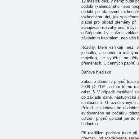
12 měsíců den, v němž bude pod
období (kalendářního nebo hos
období po stanovení rozhodnéh
rozhodnému dni, jak společnost
platná pro případ přeměny při 
zahajovací rozvahy nesmí být n
odštěpením byl snížen základn
základním kapitálem, neplatilo
Rozdíly, které vznikají mezi 
jednotky, a oceněním reálným
majetku), se vyúčtují na úč
přeměnách. U cenných papírů ur
Daňové hledisko
Zákon o daních z příjmů (dále j
2008 již ZDP na tuto formu roz
odst. 3
. V případě rozdělení s
do základu daně, nástupnická 
společností. U rozdělovaných 
Pokud je zdaňovacím obdobím
evidovaného na počátku tohoto
udržení příjmů uplatnit jen do
hodnotou.
Při rozdělení podniku (také př
převzaly od rozdělované spole