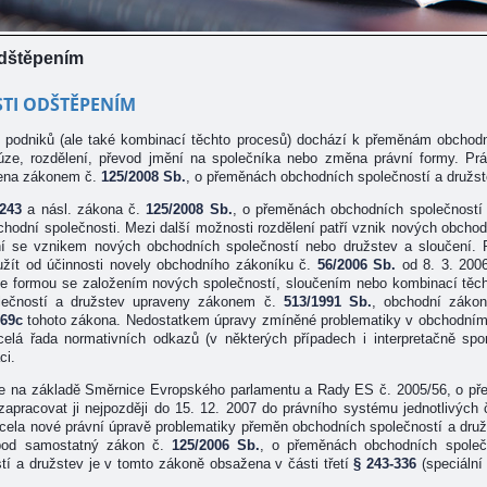
odštěpením
TI ODŠTĚPENÍM
podniků (ale také kombinací těchto procesů) dochází k přeměnám obchod
fúze, rozdělení, převod jmění na společníka nebo změna právní formy. P
vena zákonem č.
125/2008 Sb.
, o přeměnách obchodních společností a družst
 243
a násl. zákona č.
125/2008 Sb.
, o přeměnách obchodních společností 
chodní společnosti. Mezi další možnosti rozdělení patří vznik nových obchod
í se vznikem nových obchodních společností nebo družstev a sloučení. 
žít od účinnosti novely obchodního zákoníku č.
56/2006 Sb.
od 8. 3. 2006
ze formou se založením nových společností, sloučením nebo kombinací těch
lečností a družstev upraveny zákonem č.
513/1991 Sb.
, obchodní zákon
 69c
tohoto zákona. Nedostatkem úpravy zmíněné problematiky v obchodním
elá řada normativních odkazů (v některých případech i interpretačně spor
ci.
ie na základě Směrnice Evropského parlamentu a Rady ES č. 2005/56, o přes
 zapracovat ji nejpozději do 15. 12. 2007 do právního systému jednotlivých
cela nové právní úpravě problematiky přeměn obchodních společností a družs
 pod samostatný zákon č.
125/2006 Sb.
, o přeměnách obchodních společn
tí a družstev je v tomto zákoně obsažena v části třetí
§ 243-336
(speciální