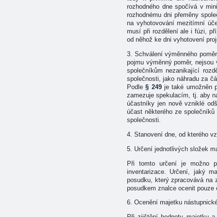
rozhodného dne spočívá v mini
rozhodnému dni přeměny společ
na vyhotovování mezitímní úče
musí při rozdělení ale i fúzi, 
od něhož ke dni vyhotovení proj
3. Schválení výměnného poměru,
pojmu výměnný poměr, nejsou v
společníkům nezanikající rozd
společnosti, jako náhradu za č
Podle
§ 249
je také umožněn pr
zamezuje spekulacím, tj. aby n
účastníky jen nově vzniklé od
účast některého ze společníků
společnosti.
4. Stanovení dne, od kterého vz
5. Určení jednotlivých složek 
Při tomto určení je možno p
inventarizace. Určení, jaký 
posudku, který zpracovává na 
posudkem znalce ocenit pouze 
6. Ocenění majetku nástupnické
Při zjištění hodnoty majetku 