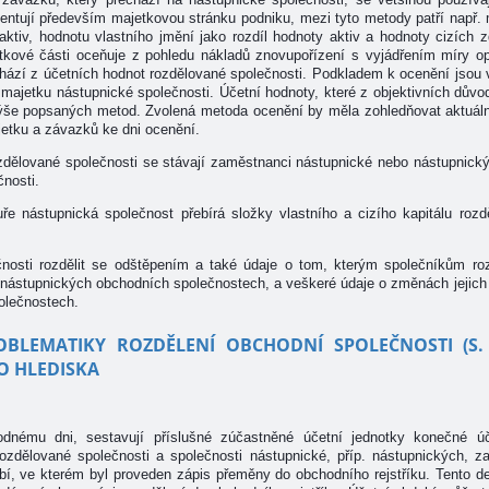
centují především majetkovou stránku podniku, mezi tyto metody patří např.
aktiv, hodnotu vlastního jmění jako rozdíl hodnoty aktiv a hodnoty cizích 
tkové části oceňuje z pohledu nákladů znovupořízení s vyjádřením míry op
ází z účetních hodnot rozdělované společnosti. Podkladem k ocenění jsou v
 majetku nástupnické společnosti. Účetní hodnoty, které z objektivních důvo
výše popsaných metod. Zvolená metoda ocenění by měla zohledňovat aktuál
ajetku a závazků ke dni ocenění.
ozdělované společnosti se stávají zaměstnanci nástupnické nebo nástupnickýc
nosti.
uře nástupnická společnost přebírá složky vlastního a cizího kapitálu rozd
čnosti rozdělit se odštěpením a také údaje o tom, kterým společníkům ro
 nástupnických obchodních společnostech, a veškeré údaje o změnách jejich
olečnostech.
OBLEMATIKY ROZDĚLENÍ OBCHODNÍ SPOLEČNOSTI (S. 
O HLEDISKA
odnému dni, sestavují příslušné zúčastněné účetní jednotky konečné úč
ozdělované společnosti a společnosti nástupnické, příp. nástupnických,
í, ve kterém byl proveden zápis přeměny do obchodního rejstříku. Tento d