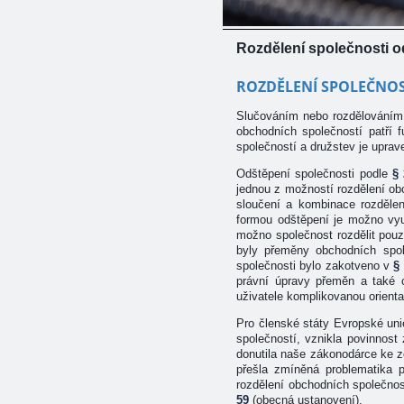
Rozdělení společnosti 
ROZDĚLENÍ SPOLEČNOS
Slučováním nebo rozdělováním 
obchodních společností patří 
společností a družstev je upra
Odštěpení společnosti podle
§
jednou z možností rozdělení ob
sloučení a kombinace rozdělen
formou odštěpení je možno vyu
možno společnost rozdělit pou
byly přeměny obchodních spo
společnosti bylo zakotveno v
§
právní úpravy přeměn a také c
uživatele komplikovanou orienta
Pro členské státy Evropské un
společností, vznikla povinnost
donutila naše zákonodárce ke z
přešla zmíněná problematika
rozdělení obchodních společnos
59
(obecná ustanovení).