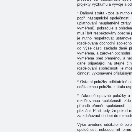
projekty výzkumu a vývoje a od
* Daňová ztráta - zde je nutno
popř. nástupnické společnosti
uplatňování neuplatněné ztráty 
vyměření), pokračuje s ohledem
musí být respektovány obecné 
je nutno respektovat ustanov
rozdělovaná obchodní společno
do výše části základu daně př
vyměřena, a zároveň obchodní s
vyměřena před přeměnou a neby
daně připadající na stejné č
rozdělování společností je mo
činnosti vykonávané příslušným
* Ostatní položky odčitatelné 
odčitatelnou položku z titulu 
* Zákonné opravné položky a 
rozdělovanou společností. Zde
případě přeměn společností, tj
přiznání. Platí tedy, že pokud
za zdaňovací období do rozhodn
Výše uvedené odčitatelné polo
společnosti, nebudou mít formu 