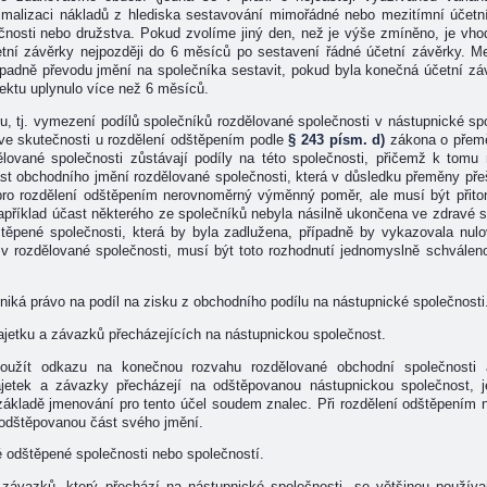
malizaci nákladů z hlediska sestavování mimořádné nebo mezitímní účetní
nosti nebo družstva. Pokud zvolíme jiný den, než je výše zmíněno, je vho
tní závěrky nejpozději do 6 měsíců po sestavení řádné účetní závěrky. Mez
případně převodu jmění na společníka sestavit, pokud byla konečná účetní z
ektu uplynulo více než 6 měsíců.
 tj. vymezení podílů společníků rozdělované společnosti v nástupnické sp
e skutečnosti u rozdělení odštěpením podle
§ 243 písm. d)
zákona o přemě
ělované společnosti zůstávají podíly na této společnosti, přičemž k tomu 
ást obchodního jmění rozdělované společnosti, která v důsledku přeměny pře
o rozdělení odštěpením nerovnoměrný výměnný poměr, ale musí být přitom
apříklad účast některého ze společníků nebyla násilně ukončena ve zdravé sp
štěpené společnosti, která by byla zadlužena, případně by vykazovala nul
 v rozdělované společnosti, musí být toto rozhodnutí jednomyslně schválen
niká právo na podíl na zisku z obchodního podílu na nástupnické společnosti
majetku a závazků přecházejících na nástupnickou společnost.
oužít odkazu na konečnou rozvahu rozdělované obchodní společnosti
majetek a závazky přecházejí na odštěpovanou nástupnickou společnost,
základě jmenování pro tento účel soudem znalec. Při rozdělení odštěpením 
odštěpovanou část svého jmění.
 odštěpené společnosti nebo společností.
a závazků, který přechází na nástupnické společnosti, se většinou použív