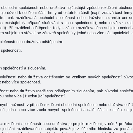
 obchodní společnosti nebo družstva nejčastější způsob rozdělení obchod
uje důvod k oddělení části firmy od ostatních částí (např. zdravá část firmy
ním, pak rozdělovaná obchodní společnost nebo družstvo nezaniká ani s
a existující (v případě slučování s jinou společností), nebo nově vznikají
ti). Při rozdělení odštěpením tedy k zániku rozdělovaného subjektu nedochá
m subjektu a stávají se zároveň společníky jedné nebo více nástupnických 
olečnosti nebo družstva odštěpením:
 společností,
h společností a sloučením.
společnosti nebo družstva odštěpením se vznikem nových společností původn
t nebo více společností.
čnost nebo družstvo rozděleno odštěpením sloučením, pak původní společnos
u nebo více již existující společností.
ných možností v případě rozdělení obchodní společnosti nebo družstva odš
tvoří jednu nebo více zcela nových společností a další část se slučuje s je
i rozdělení společnosti nebo družstva je projekt rozdělení, v němž je tře
se jednání rozdělovaného subjektu považuje z účetního hlediska za jednán