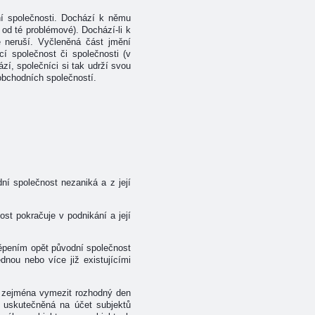
ní společnosti. Dochází k němu
 od té problémové). Dochází-li k
e neruší. Vyčleněná část jmění
cí společnost či společnosti (v
zí, společníci si tak udrží svou
obchodních společností.
í společnost nezaniká a z její
t pokračuje v podnikání a její
těpením opět původní společnost
dnou nebo více již existujícími
ba zejména vymezit rozhodný den
í uskutečněná na účet subjektů