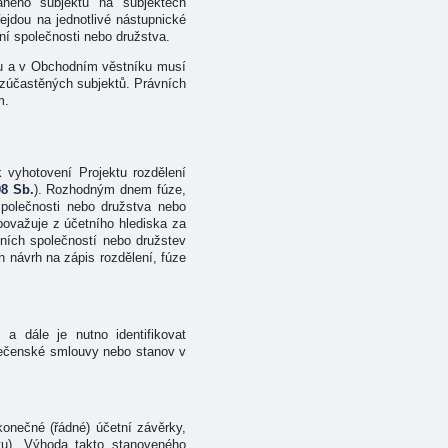
aného subjektu na subjektech
ejdou na jednotlivé nástupnické
ní společnosti nebo družstva.
udu a v Obchodním věstníku musí
 zúčastěných subjektů. Právních
m.
k vyhotovení Projektu rozdělení
08 Sb.
). Rozhodným dnem fúze,
společnosti nebo družstva nebo
považuje z účetního hlediska za
ních společností nebo družstev
 návrh na zápis rozdělení, fúze
 a dále je nutno identifikovat
olečenské smlouvy nebo stanov v
konečné (řádné) účetní závěrky,
tu). Výhoda takto stanoveného