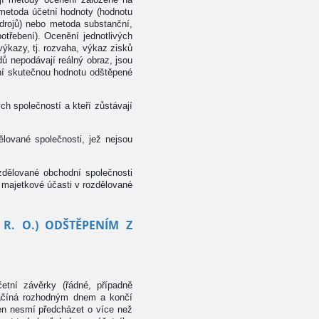
 metoda účetní hodnoty (hodnotu
zdrojů) nebo metoda substanční,
otřebení). Ocenění jednotlivých
ýkazy, tj. rozvaha, výkaz zisků
dů nepodávají reálný obraz, jsou
ní skutečnou hodnotu odštěpené
h společností a kteří zůstávají
ělované společnosti, jež nejsou
zdělované obchodní společnosti
 majetkové účasti v rozdělované
R. O.) ODŠTĚPENÍM Z
etní závěrky (řádné, případně
 začíná rozhodným dnem a končí
en nesmí předcházet o více než