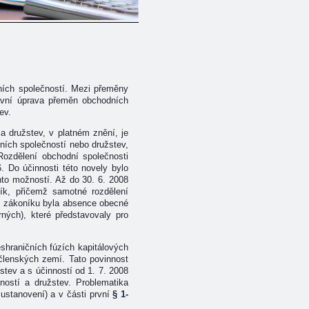
ních společností. Mezi přeměny
rávní úprava přeměn obchodních
ev.
a družstev, v platném znění, je
ních společností nebo družstev,
Rozdělení obchodní společnosti
. Do účinnosti této novely bylo
to možností. Až do 30. 6. 2008
ík, přičemž samotné rozdělení
 zákoníku byla absence obecné
ných), které představovaly pro
hraničních fúzích kapitálových
 členských zemí. Tato povinnost
tev a s účinností od 1. 7. 2008
ostí a družstev. Problematika
 ustanovení) a v části první
§ 1-