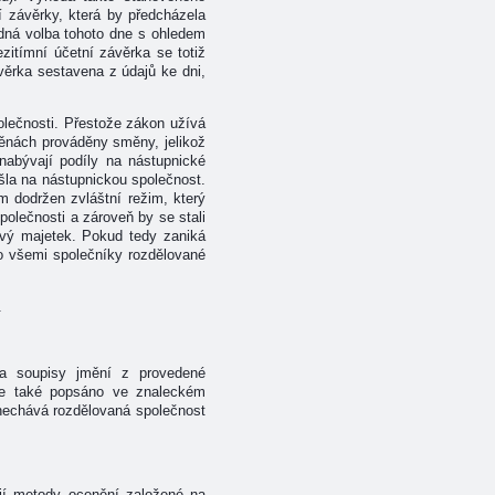
 závěrky, která by předcházela
dná volba tohoto dne s ohledem
itímní účetní závěrka se totiž
ávěrka sestavena z údajů ke dni,
olečnosti. Přestože zákon užívá
nách prováděny směny, jelikož
nabývají podíly na nástupnické
šla na nástupnickou společnost.
 dodržen zvláštní režim, který
olečnosti a zároveň by se stali
ový majetek. Pokud tedy zaniká
o všemi společníky rozdělované
.
 a soupisy jmění z provedené
 je také popsáno ve znaleckém
nechává rozdělovaná společnost
ají metody ocenění založené na