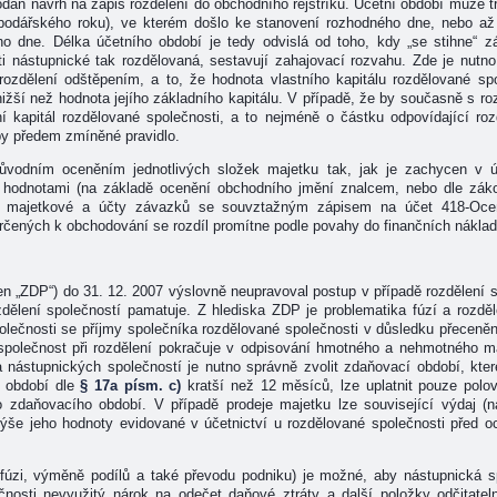
án návrh na zápis rozdělení do obchodního rejstříku. Účetní období může t
podářského roku), ve kterém došlo ke stanovení rozhodného dne, nebo a
o dne. Délka účetního období je tedy odvislá od toho, kdy „se stihne“ zá
i nástupnické tak rozdělovaná, sestavují zahajovací rozvahu. Zde je nutn
rozdělení odštěpením, a to, že hodnota vlastního kapitálu rozdělované sp
ižší než hodnota jejího základního kapitálu. V případě, že by současně s ro
í kapitál rozdělované společnosti, a to nejméně o částku odpovídající roz
 by předem zmíněné pravidlo.
původním oceněním jednotlivých složek majetku tak, jak je zachycen v ú
i hodnotami (na základě ocenění obchodního jmění znalcem, nebo dle zá
ty majetkové a účty závazků se souvztažným zápisem na účet 418-Oceňo
čených k obchodování se rozdíl promítne podle povahy do finančních náklad
en „ZDP“) do 31. 12. 2007 výslovně neupravoval postup v případě rozdělení 
dělení společností pamatuje. Z hlediska ZDP je problematika fúzí a rozdě
polečnosti se příjmy společníka rozdělované společnosti v důsledku přeceněn
společnost při rozdělení pokračuje v odpisování hmotného a nehmotného 
a nástupnických společností je nutno správně zvolit zdaňovací období, k
 období dle
§ 17a písm. c)
kratší než 12 měsíců, lze uplatnit pouze polo
 zdaňovacího období. V případě prodeje majetku lze související výdaj (ná
 výše jeho hodnoty evidované v účetnictví u rozdělované společnosti před 
i fúzi, výměně podílů a také převodu podniku) je možné, aby nástupnická s
čnosti nevyužitý nárok na odečet daňové ztráty a další položky odčitate