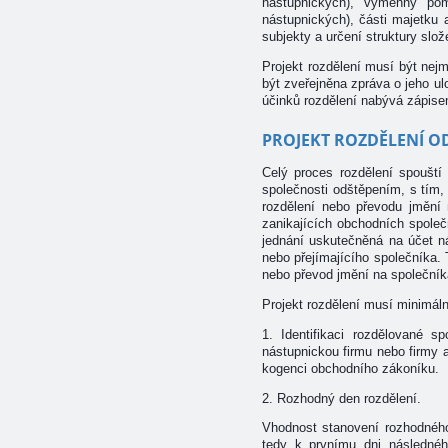
nástupnických), výměnný pom
nástupnických), části majetku 
subjekty a určení struktury slo
Projekt rozdělení musí být nej
být zveřejněna zpráva o jeho u
účinků rozdělení nabývá zápise
PROJEKT ROZDĚLENÍ OD
Celý proces rozdělení spouští 
společnosti odštěpením, s tím,
rozdělení nebo převodu jmění 
zanikajících obchodních společ
jednání uskutečněná na účet n
nebo přejímajícího společníka.
nebo převod jmění na společníka
Projekt rozdělení musí minimál
1. Identifikaci rozdělované s
nástupnickou firmu nebo firmy 
kogenci obchodního zákoníku.
2. Rozhodný den rozdělení.
Vhodnost stanovení rozhodného 
tedy k prvnímu dni následnéh