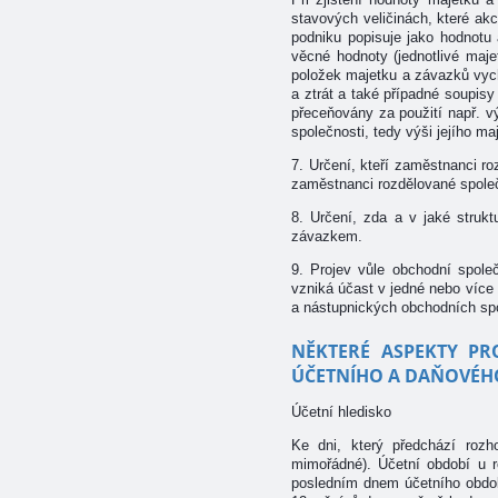
stavových veličinách, které ak
podniku popisuje jako hodnotu 
věcné hodnoty (jednotlivé maje
položek majetku a závazků vych
a ztrát a také případné soupisy
přeceňovány za použití např. 
společnosti, tedy výši jejího m
7. Určení, kteří zaměstnanci r
zaměstnanci rozdělované společ
8. Určení, zda a v jaké strukt
závazkem.
9. Projev vůle obchodní spole
vzniká účast v jedné nebo více
a nástupnických obchodních sp
NĚKTERÉ ASPEKTY PR
ÚČETNÍHO A DAŇOVÉH
Účetní hledisko
Ke dni, který předchází rozh
mimořádné). Účetní období u r
posledním dnem účetního obdob