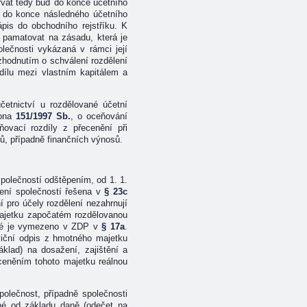
rvat tedy buď do konce účetního
ž do konce následného účetního
pis do obchodního rejstříku. K
o pamatovat na zásadu, která je
olečnosti vykázaná v rámci její
zhodnutím o schválení rozdělení
dílu mezi vlastním kapitálem a
četnictví u rozdělované účetní
kona
151/1997 Sb.
, o oceňování
vací rozdíly z přecenění při
ů, případně finančních výnosů.
společností odštěpením, od 1. 1.
lení společností řešena v
§ 23c
í pro účely rozdělení nezahrnují
majetku započatém rozdělovanou
teré je vymezeno v ZDP v
§ 17a
.
viční odpis z hmotného majetku
klad) na dosažení, zajištění a
oceněním tohoto majetku reálnou
polečnost, případně společnosti
lné od základu daně (odečet na