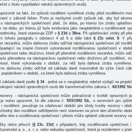
ečet z titulu vypořádání nároků oprávněných osob).
 upozornit na fakt, že způsob rozdělení vyměřené ztráty před rozdělením me
, není v zákoně řešen. Proto je nezbytné zvolit způsob tak, aby byl ekono
u nástupnických společností platí, že doba, po kterou lze ztrátu uplatňova
 na dobu, po kterou již byla evidována jako neuplatněná u rozdělované spol
podmínky, které stanovuje ZDP v
§ 23d
a
38na
. Při uplatňování ztráty při 
ení tohoto paragrafu v odstavci 4 až 6 a dále také
§ 23c odst. 8
. V př
st nezaniká, může daňovou ztrátu odčítat nástupnická společnost při rozdě
ipadající na stejné činnosti vykonávané rozdělovanou společností v obdob
polečnost nebo družstvo, které při přeměně rozdělením nezaniká, může odčíta
la převedena na nástupnickou společnost nebo družstvo při rozdělení, m
innosti, které vykonávala v období, za něž byla daňová ztráta vyměřena
žno daňovou ztrátu odčítat od základu daně maximálně do výše části zákl
 poplatníkem v období, za které byla daňová ztráta vyměřena.
od základu daně podle
§ 34
- jedná se o neuplatněný odečet výdajů na projekt
uspokojení nároků oprávněných osob dle transformačního zákona č.
42/1992 Sb
rezervy - nástupnická společnost může pokračovat v tvorbě opravných p
 je nutno upozornit, že dle zákona č.
593/1992 Sb.
, o rezervách pro zjišt
. i rozdělení, považuje za zdaňovací období pro účely tvorby rezervy i ob
 rozhodný den rozdělení odštěpením není stanoven na první den účetního obdo
ého dne a rozdělovaná společnost i přesto může uplatnit zákonné rezervy v
žky nelze převzít (
§ 23c
,
23d
) v případech, kdy rozdělovaná společnost i
tuzemské a. s., s. r. o. nebo nebudou společností, která je rezidentem v ji