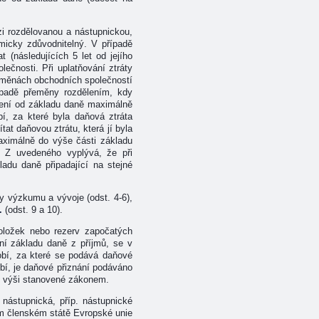
zi rozdělovanou a nástupnickou,
micky zdůvodnitelný. V případě
t (následujících 5 let od jejího
ečnosti. Při uplatňování ztráty
přeměnách obchodních společností
ípadě přeměny rozdělením, kdy
lení od základu daně maximálně
í, za které byla daňová ztráta
t daňovou ztrátu, která jí byla
aximálně do výše části základu
. Z uvedeného vyplývá, že při
adu daně připadající na stejné
y výzkumu a vývoje (odst. 4-6),
.
(odst. 9 a 10).
oložek nebo rezerv započatých
ění základu daně z příjmů, se v
dobí, za které se podává daňové
bí, je daňové přiznání podáváno
e výši stanovené zákonem.
 nástupnická, příp. nástupnické
ném členském státě Evropské unie