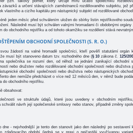
ěr (tzn. takový poměr, který určuje míru účasti společníků rozdělov
a závazků a určení stávajících zaměstnanců rozdělovaného subjektu, jež př
žek vlastního a cizího kapitálu pro nástupnický subjekt od rozdělované obchod
méně jeden měsíc před schválením uložen do sbírky listin rejstříkového so
ložení. Následně musí být schválen valnými hromadami či obdobnými orgány
m do obchodního rejstříku a od tohoto okamžiku se rozdělení stává nevratný
ŠTĚPENÍM OBCHODNÍ SPOLEČNOSTI (S. R. O.)
svou žádostí na valné hromadě společníci, kteří pověří statutární orgán 
 že musí být stanoveno datum tzv. rozhodného dne (
§ 10
zákona č.
125/20
na společníka se rozumí den, od něhož se jednání zanikající obchodní 
ností nebo družstev nebo rozdělované obchodní společnosti nebo družstva 
ástupnické obchodní společnosti nebo družstva nebo nástupnických obchod
 Tento den nemůže předcházet o více než 12 měsíců den, v němž bude podán
 do obchodního rejstříku.
ně obsahovat:
polečnosti ve struktuře údajů, které jsou uvedeny v obchodním rejstříku,
a schválit návrh její společenské smlouvy nebo stanov, případně změny sp
dne - nejvhodnější je tento den stanovit jako den následný po sestavení 
o zdaňovacího období (jedná se v praxi o nejčastěji využívanou varian